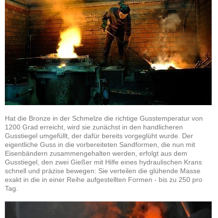
Hat die Bronze in der Schmelze die richtige Gusstemperatur von
1200 Grad erreicht, wird sie zunächst in den handlicheren
Gusstiegel umgefüllt, der dafür bereits vorgeglüht wurde. Der
eigentliche Guss in die vorbereiteten Sandformen, die nun mit
Eisenbändern zusammengehalten werden, erfolgt aus dem
Gusstiegel, den zwei Gießer mit Hilfe eines hydraulischen Krans
schnell und präzise bewegen: Sie verteilen die glühende Masse
exakt in die in einer Reihe aufgestellten Formen - bis zu 250 pro
Tag.