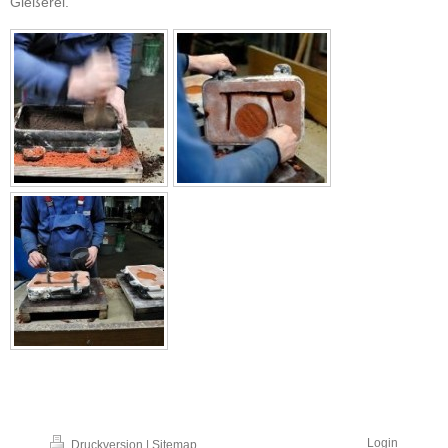
Gießerei.
Login
Druckversion
|
Sitemap